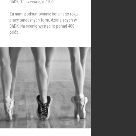
ChDK, 19 czerwca, g. 18.00
Za nami podsumowanie kolejnego roku
pracy tanecznych form, działających w
ChDK. Na scenie wystąpiło ponad 400
osób.