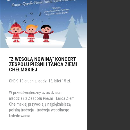
"Z WESOŁĄ NOWINĄ" KONCERT
ZESPOŁU PIEŚNI I TAŃCA ZIEMI
CHEŁMSKIEJ
ChDK, 19 grudnia, godz. 18, bilet 15 zł.
W przedświąteczny czas dzieci i
młodzież z Zespołu Pieśni i Tańca Ziemi
Chełmskiej przywołają najpiękniejszą
polską tradycję - tradycję wspólnego
kolędowania.