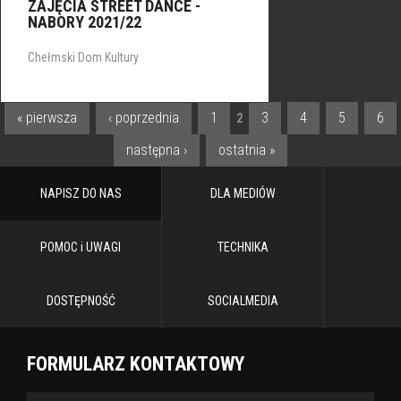
ZAJĘCIA STREET DANCE -
NABORY 2021/22
Chełmski Dom Kultury
« pierwsza
‹ poprzednia
1
3
4
5
6
2
STRONY
następna ›
ostatnia »
NAPISZ DO NAS
DLA MEDIÓW
POMOC i UWAGI
TECHNIKA
DOSTĘPNOŚĆ
SOCIALMEDIA
FORMULARZ KONTAKTOWY