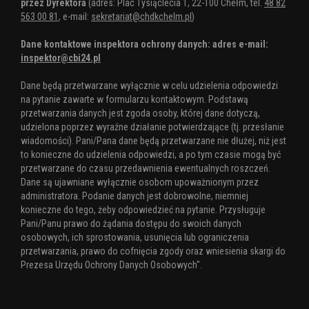
przez Dyrektora
(adres: Plac Tysiąclecia 1, 22-100 Chełm, tel.
48 82
563 00 81
, e-mail:
sekretariat@chdkchelm.pl
)
Dane kontaktowe inspektora ochrony danych: adres e-mail:
inspektor@cbi24.pl
Dane będą przetwarzane wyłącznie w celu udzielenia odpowiedzi
na pytanie zawarte w formularzu kontaktowym. Podstawą
przetwarzania danych jest zgoda osoby, której dane dotyczą,
udzielona poprzez wyraźne działanie potwierdzające (tj. przesłanie
wiadomości). Pani/Pana dane będą przetwarzane nie dłużej, niż jest
to konieczne do udzielenia odpowiedzi, a po tym czasie mogą być
przetwarzane do czasu przedawnienia ewentualnych roszczeń.
Dane są ujawniane wyłącznie osobom upoważnionym przez
administratora. Podanie danych jest dobrowolne, niemniej
konieczne do tego, żeby odpowiedzieć na pytanie. Przysługuje
Pani/Panu prawo do żądania dostępu do swoich danych
osobowych, ich sprostowania, usunięcia lub ograniczenia
przetwarzania, prawo do cofnięcia zgody oraz wniesienia skargi do
Prezesa Urzędu Ochrony Danych Osobowych".