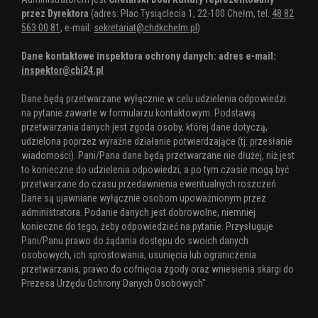
przez Dyrektora
(adres: Plac Tysiąclecia 1, 22-100 Chełm, tel.
48 82
563 00 81
, e-mail:
sekretariat@chdkchelm.pl
)
Dane kontaktowe inspektora ochrony danych: adres e-mail:
inspektor@cbi24.pl
Dane będą przetwarzane wyłącznie w celu udzielenia odpowiedzi
na pytanie zawarte w formularzu kontaktowym. Podstawą
przetwarzania danych jest zgoda osoby, której dane dotyczą,
udzielona poprzez wyraźne działanie potwierdzające (tj. przesłanie
wiadomości). Pani/Pana dane będą przetwarzane nie dłużej, niż jest
to konieczne do udzielenia odpowiedzi, a po tym czasie mogą być
przetwarzane do czasu przedawnienia ewentualnych roszczeń.
Dane są ujawniane wyłącznie osobom upoważnionym przez
administratora. Podanie danych jest dobrowolne, niemniej
konieczne do tego, żeby odpowiedzieć na pytanie. Przysługuje
Pani/Panu prawo do żądania dostępu do swoich danych
osobowych, ich sprostowania, usunięcia lub ograniczenia
przetwarzania, prawo do cofnięcia zgody oraz wniesienia skargi do
Prezesa Urzędu Ochrony Danych Osobowych".