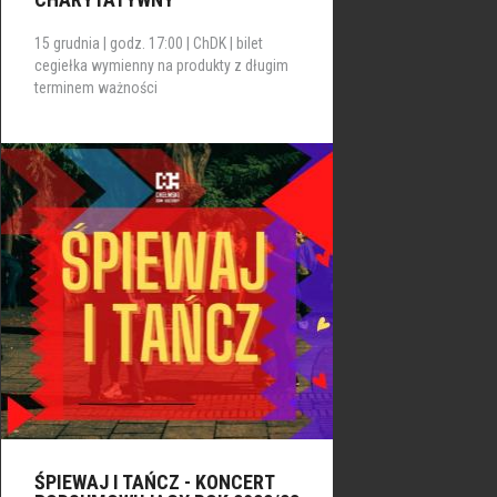
15 grudnia | godz. 17:00 | ChDK | bilet
cegiełka wymienny na produkty z długim
terminem ważności
ŚPIEWAJ I TAŃCZ - KONCERT