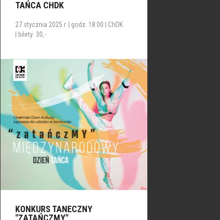
TAŃCA CHDK
27 stycznia 2025 r. | godz. 18:00 | ChDK
| bilety: 30,-
KONKURS TANECZNY
"ZATAŃCZMY"