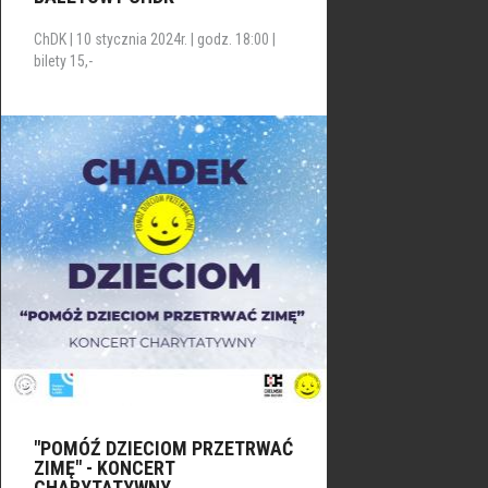
ChDK | 10 stycznia 2024r. | godz. 18:00 |
bilety 15,-
"POMÓŹ DZIECIOM PRZETRWAĆ
ZIMĘ" - KONCERT
CHARYTATYWNY