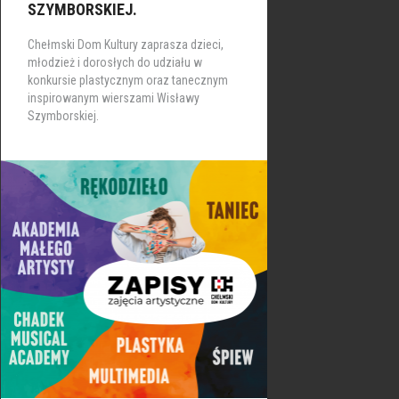
SZYMBORSKIEJ.
Chełmski Dom Kultury zaprasza dzieci,
młodzież i dorosłych do udziału w
konkursie plastycznym oraz tanecznym
inspirowanym wierszami Wisławy
Szymborskiej.