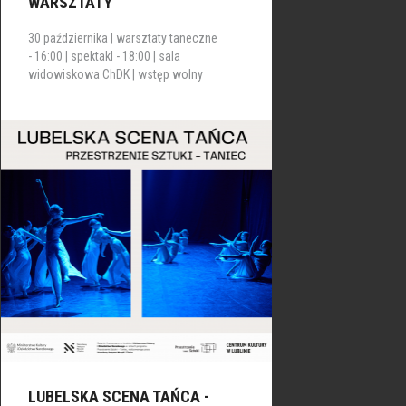
WARSZTATY
30 października | warsztaty taneczne
- 16:00 | spektakl - 18:00 | sala
widowiskowa ChDK | wstęp wolny
LUBELSKA SCENA TAŃCA -