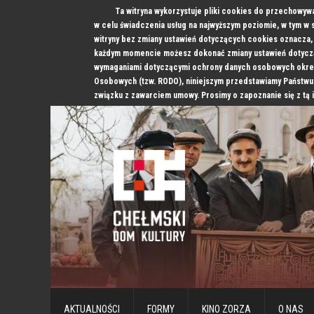
Ta witryna wykorzystuje pliki cookies do przechowyw
w celu świadczenia usług na najwyższym poziomie, w tym w
witryny bez zmiany ustawień dotyczących cookies oznacz
każdym momencie możesz dokonać zmiany ustawień dotyczą
wymaganiami dotyczącymi ochrony danych osobowych okre
Osobowych (tzw. RODO), niniejszym przedstawiamy Państwu
związku z zawarciem umowy. Prosimy o zapoznanie się z tą 
AKTUALNOŚCI
FORMY
KINO ZORZA
O NAS