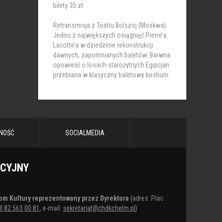
bilety 35 zł.
Retransmisja z Teatru Bolszoj (Moskwa).
Jedno z największych osiągnięć Pierre’a
Lacotte’a w dziedzinie rekonstrukcji
dawnych, zapomnianych baletów. Barwna
opowieść o losach starożytnych Egipcjan
przebrana w klasyczny baletowy kostium.
NOŚĆ
SOCIALMEDIA
ACYJNY
om Kultury reprezentowany przez Dyrektora
(adres: Plac
8 82 563 00 81
, e-mail:
sekretariat@chdkchelm.pl
)