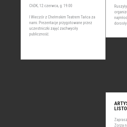
ChDK, 12 czerwca, g. 19.00
Ruszyły
organi
I Wieczór z Chełmskim Teatrem Tańca za
najmłod
nami. Prezentacje przygotowane przez
dorosły
uczestniczki zajęć zachwyciły
publiczność.
ARTY
LISTO
Zaprasz
Zorza n