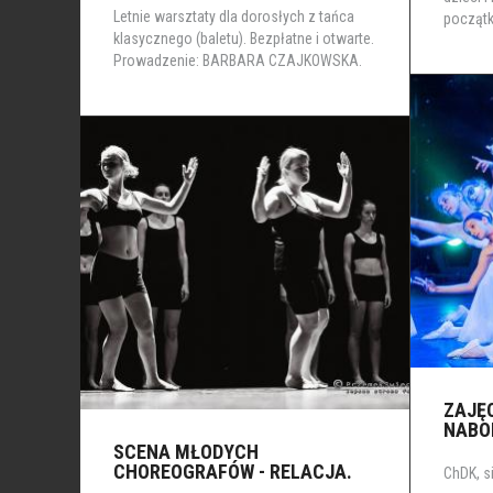
Letnie warsztaty dla dorosłych z tańca
początk
klasycznego (baletu). Bezpłatne i otwarte.
Prowadzenie: BARBARA CZAJKOWSKA.
ZAJĘ
NABO
SCENA MŁODYCH
CHOREOGRAFÓW - RELACJA.
ChDK, si