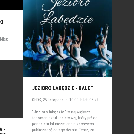
I -
bilet:
JEZIORO ŁABĘDZIE - BALET
ChDK, 25 listopada, g. 19.00, bilet: 95 zł
"Jezioro łabędzie"
to największy
fenomen sztuki baletowej, który już od
ponad stu lat niezmiennie zachwyca
A -
publiczność całego świata. Teraz, za