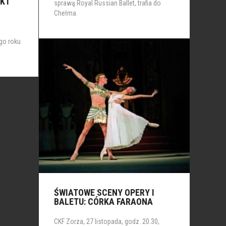
AKT
sprawą Royal Russian Ballet, trafia do
Chełma.
go roku
ŚWIATOWE SCENY OPERY I
BALETU: CÓRKA FARAONA
CKF Zorza, 27 listopada, godz. 20.30,