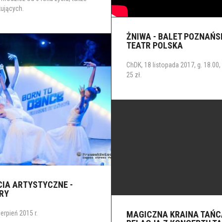
ujących.
ŻNIWA - BALET POZNAŃSK
TEATR POLSKA
ChDK, 18 listopada 2017, g. 18.00, 
25 zł.
CIA ARTYSTYCZNE -
RY
erpień 2015 r.
MAGICZNA KRAINA TAŃC