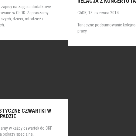
RELACJA Z KONCERTU T
 zapisy na zajęcia dodatkowe
zowane w ChDK. Zapraszamy
ChDK, 13 czerwca 2014
szych, dzieci, młodzież i
ch.
Taneczne podsumowanie kolejne
pracy.
STYCZNE CZWARTKI W
PADZIE
amy w każdy czwartek do CKF
a pokazy specjalne.