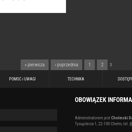
« pierwsza
‹ poprzednia
1
2
3
POMOC i UWAGI
TECHNIKA
DOSTĘP
OBOWIĄZEK INFORM
Administratorem jest
Chełmski D
Tysiąclecia 1, 22-100 Chełm, tel.
4