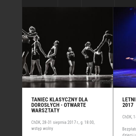
TANIEC KLASYCZNY DLA
LETN
DOROSŁYCH - OTWARTE
2017
WARSZTATY
ChDK, 14
ChDK, 28-31 sieprnia 2017 r., g. 18.00,
wstęp wolny
Bezpłat
dzieci i