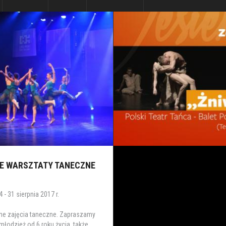
IE WARSZTATY TANECZNE
 - 31 sierpnia 2017 r.
ne zajęcia taneczne. Zapraszamy
 młodzież od 6 roku życia, także