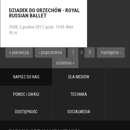
DZIADEK DO ORZECHÓW - ROYAL
RUSSIAN BALLET
ChDK, 2 grudnia 2017, godz. 19.00. Bilet:
95 zł
« pierwsza
‹ poprzednia
1
3
następna ›
2
STRONY
ostatnia »
NAPISZ DO NAS
DLA MEDIÓW
POMOC i UWAGI
TECHNIKA
DOSTĘPNOŚĆ
SOCIALMEDIA