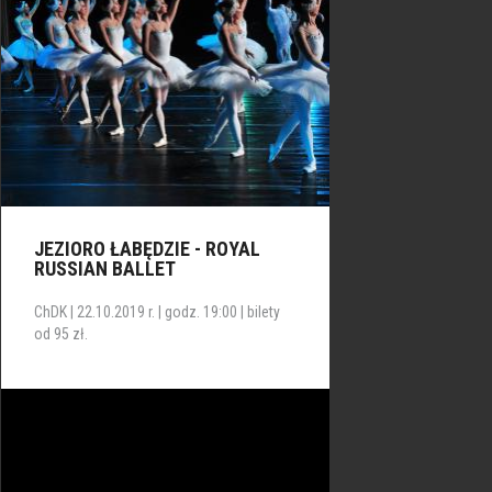
JEZIORO ŁABĘDZIE - ROYAL
RUSSIAN BALLET
ChDK | 22.10.2019 r. | godz. 19:00 | bilety
od 95 zł.