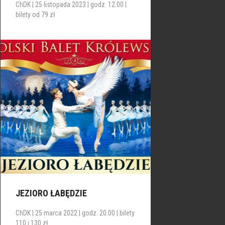
ChDK | 25 listopada 2023 | godz. 12.00 |
bilety od 79 zł
JEZIORO ŁABĘDZIE
ChDK | 25 marca 2022 | godz. 20.00 | bilety
110 i 130 zł.