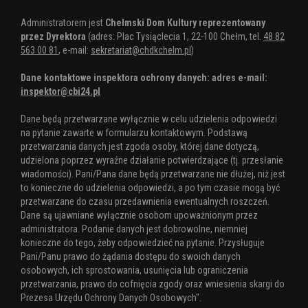
Administratorem jest
Chełmski Dom Kultury reprezentowany
przez Dyrektora
(adres: Plac Tysiąclecia 1, 22-100 Chełm, tel.
48 82
563 00 81
, e-mail:
sekretariat@chdkchelm.pl
)
Dane kontaktowe inspektora ochrony danych: adres e-mail:
inspektor@cbi24.pl
Dane będą przetwarzane wyłącznie w celu udzielenia odpowiedzi
na pytanie zawarte w formularzu kontaktowym. Podstawą
przetwarzania danych jest zgoda osoby, której dane dotyczą,
udzielona poprzez wyraźne działanie potwierdzające (tj. przesłanie
wiadomości). Pani/Pana dane będą przetwarzane nie dłużej, niż jest
to konieczne do udzielenia odpowiedzi, a po tym czasie mogą być
przetwarzane do czasu przedawnienia ewentualnych roszczeń.
Dane są ujawniane wyłącznie osobom upoważnionym przez
administratora. Podanie danych jest dobrowolne, niemniej
konieczne do tego, żeby odpowiedzieć na pytanie. Przysługuje
Pani/Panu prawo do żądania dostępu do swoich danych
osobowych, ich sprostowania, usunięcia lub ograniczenia
przetwarzania, prawo do cofnięcia zgody oraz wniesienia skargi do
Prezesa Urzędu Ochrony Danych Osobowych".