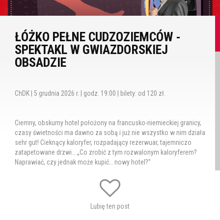
ŁÓŻKO PEŁNE CUDZOZIEMCÓW -
SPEKTAKL W GWIAZDORSKIEJ
OBSADZIE
ChDK | 5 grudnia 2026 r. | godz. 19:00 | bilety: od 120 zł.
Ciemny, obskurny hotel położony na francusko-niemieckiej granicy,
czasy świetności ma dawno za sobą i już nie wszystko w nim działa
sehr gut! Cieknący kaloryfer, rozpadający rezerwuar, tajemniczo
zatapetowane drzwi… „Co zrobić z tym rozwalonym kaloryferem?
Naprawiać, czy jednak może kupić… nowy hotel?”
Heinz – niedoszły lekarz, bawidamek i kierownik hotelu, który nigdy
się nie myli, oraz przekupny Kazek – wiecznie podchmielony portier,
który zawsze wie lepiej; robią co mogą, aby zamaskować fatalny
Lubię ten post
stan pokoi i zadowolić hotelowych gości. Przez swoje roztargnienie