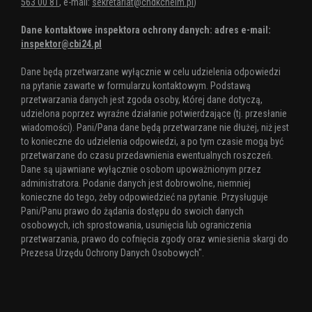
563 00 81
, e-mail:
sekretariat@chdkchelm.pl
)
Dane kontaktowe inspektora ochrony danych: adres e-mail:
inspektor@cbi24.pl
Dane będą przetwarzane wyłącznie w celu udzielenia odpowiedzi
na pytanie zawarte w formularzu kontaktowym. Podstawą
przetwarzania danych jest zgoda osoby, której dane dotyczą,
udzielona poprzez wyraźne działanie potwierdzające (tj. przesłanie
wiadomości). Pani/Pana dane będą przetwarzane nie dłużej, niż jest
to konieczne do udzielenia odpowiedzi, a po tym czasie mogą być
przetwarzane do czasu przedawnienia ewentualnych roszczeń.
Dane są ujawniane wyłącznie osobom upoważnionym przez
administratora. Podanie danych jest dobrowolne, niemniej
konieczne do tego, żeby odpowiedzieć na pytanie. Przysługuje
Pani/Panu prawo do żądania dostępu do swoich danych
osobowych, ich sprostowania, usunięcia lub ograniczenia
przetwarzania, prawo do cofnięcia zgody oraz wniesienia skargi do
Prezesa Urzędu Ochrony Danych Osobowych".