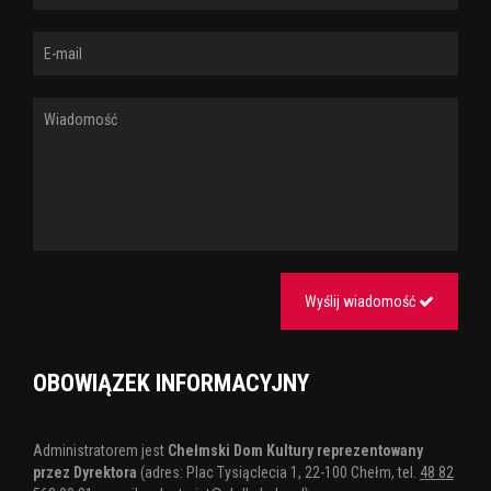
Tagi:
łóżko pełne cudzoziemców
spektakl
gwiazdorska
obsada
capitol
Wyślij wiadomość
OBOWIĄZEK INFORMACYJNY
Administratorem jest
Chełmski Dom Kultury reprezentowany
przez Dyrektora
(adres: Plac Tysiąclecia 1, 22-100 Chełm, tel.
48 82