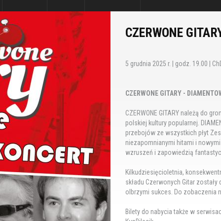
CZERWONE GITAR
5 grudnia 2025 r. | godz. 19.00 | ChD
CZERWONE GITARY - DIAMENTOW
CZERWONE GITARY należą do grona 
polskiej kultury popularnej. DI
przebojów ze wszystkich płyt Ze
niezapomnianymi hitami i nowymi
wzruszeń i zapowiedzią fantastyc
Kilkudziesięcioletnia, konsekwen
składu Czerwonych Gitar zostały d
olbrzymi sukces. Do zobaczenia 
Bilety do nabycia także w serwisa