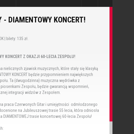
Y - DIAMENTOWY KONCERT!
K | bilety: 135 zł.
Y KONCERT Z OKAZJI 60-LECIA ZESPOŁU!
nielicznych zjawisk muzycznych, które stały się klasyką
AMENTOWY KONCERT będzie przypomnieniem największych
społu. Ta (dwugodzinna) muzyczna wędrówka z
 piosenkami Zespołu, będzie gwarancją wspomnień,
znej integracji widzów z Zespołem.
tna praca Czerwonych Gitar i umiejętności odmłodzonego
ocenione na Jubileuszowej trasie 55 lecia, która odniosła
na DIAMENTOWEJ trasie koncertowej 60-lecia Zespołu!
ch: