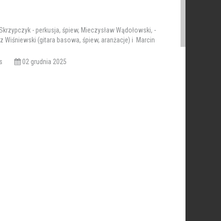
krzypczyk - perkusja, śpiew, Mieczysław Wądołowski, -
sz Wiśniewski (gitara basowa, śpiew, aranżacje) i Marcin
ew.
iews
02 grudnia 2025
00
00
ury