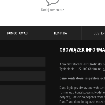
Dodaj komentarz
POMOC i UWAGI
TECHNIKA
DOSTĘP
OBOWIĄZEK INFORM
Administratorem jest
Chełmski D
Tysiąclecia 1, 22-100 Chełm, tel.
4
Dane kontaktowe inspektora och
Dane będą przetwarzane wyłącznie
formularzu kontaktowym. Podstaw
dotyczą, udzielona poprzez wyraźn
Pani/Pana dane będą przetwarzane 