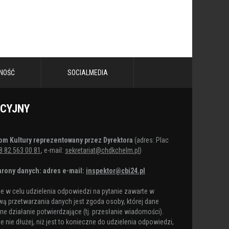
NOŚĆ
SOCIALMEDIA
ACYJNY
om Kultury reprezentowany przez Dyrektora
(adres: Plac
8 82 563 00 81
, e-mail:
sekretariat@chdkchelm.pl
)
rony danych: adres e-mail:
inspektor@cbi24.pl
 w celu udzielenia odpowiedzi na pytanie zawarte w
ą przetwarzania danych jest zgoda osoby, której dane
e działanie potwierdzające (tj. przesłanie wiadomości).
nie dłużej, niż jest to konieczne do udzielenia odpowiedzi,