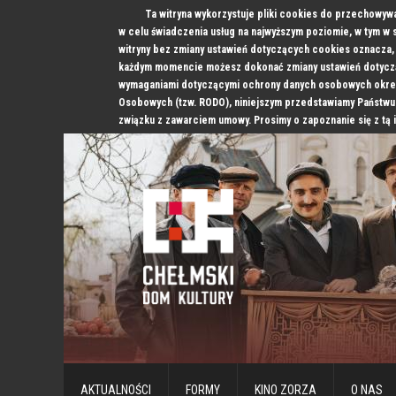
Ta witryna wykorzystuje pliki cookies do przechowyw
w celu świadczenia usług na najwyższym poziomie, w tym w
witryny bez zmiany ustawień dotyczących cookies oznacz
każdym momencie możesz dokonać zmiany ustawień dotyczą
wymaganiami dotyczącymi ochrony danych osobowych okre
Osobowych (tzw. RODO), niniejszym przedstawiamy Państwu
związku z zawarciem umowy. Prosimy o zapoznanie się z tą 
AKTUALNOŚCI
FORMY
KINO ZORZA
O NAS