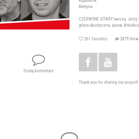
KupBilecik
Biletyna
CZERWONE GITARY tworzą: Jerzy S
gitara akustyczna, śpiew, Arkadiu
Niewęgłowski - gitara solowa, śpi
261 favorites
2879 V
Data rozpoczęcia: 05.12.2025 19:
Data zakończenia: 05.12.2025 20:
Adres: Chełm, Chełmski Dom Kult
Dodaj komentarz
Tagi:
czerwone gitary; koncert
Thank you for sharing our project!