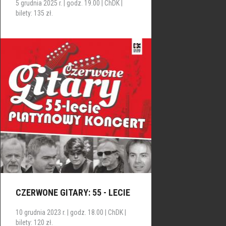
5 grudnia 2025 r. | godz. 19.00 | ChDK |
bilety: 135 zł.
CZERWONE GITARY: 55 - LECIE
10 grudnia 2023 r. | godz. 18.00 | ChDK |
bilety: 120 zł.