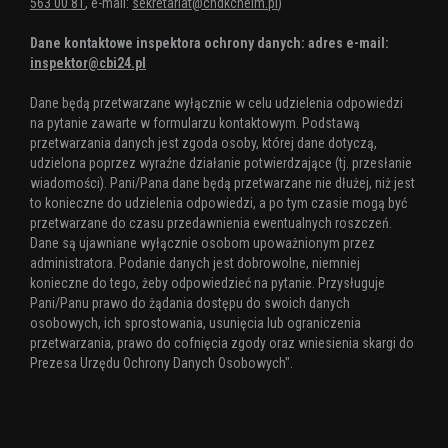
563 00 81
, e-mail:
sekretariat@chdkchelm.pl
)
Dane kontaktowe inspektora ochrony danych: adres e-mail:
inspektor@cbi24.pl
Dane będą przetwarzane wyłącznie w celu udzielenia odpowiedzi
na pytanie zawarte w formularzu kontaktowym. Podstawą
przetwarzania danych jest zgoda osoby, której dane dotyczą,
udzielona poprzez wyraźne działanie potwierdzające (tj. przesłanie
wiadomości). Pani/Pana dane będą przetwarzane nie dłużej, niż jest
to konieczne do udzielenia odpowiedzi, a po tym czasie mogą być
przetwarzane do czasu przedawnienia ewentualnych roszczeń.
Dane są ujawniane wyłącznie osobom upoważnionym przez
administratora. Podanie danych jest dobrowolne, niemniej
konieczne do tego, żeby odpowiedzieć na pytanie. Przysługuje
Pani/Panu prawo do żądania dostępu do swoich danych
osobowych, ich sprostowania, usunięcia lub ograniczenia
przetwarzania, prawo do cofnięcia zgody oraz wniesienia skargi do
Prezesa Urzędu Ochrony Danych Osobowych".