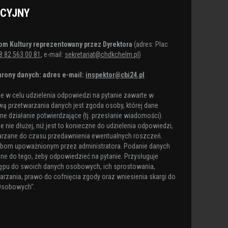
ACYJNY
om Kultury reprezentowany przez Dyrektora
(adres: Plac
8 82 563 00 81
, e-mail:
sekretariat@chdkchelm.pl
)
rony danych: adres e-mail:
inspektor@cbi24.pl
 w celu udzielenia odpowiedzi na pytanie zawarte w
ą przetwarzania danych jest zgoda osoby, której dane
e działanie potwierdzające (tj. przesłanie wiadomości).
nie dłużej, niż jest to konieczne do udzielenia odpowiedzi,
arzane do czasu przedawnienia ewentualnych roszczeń.
obom upoważnionym przez administratora. Podanie danych
ne do tego, żeby odpowiedzieć na pytanie. Przysługuje
ępu do swoich danych osobowych, ich sprostowania,
arzania, prawo do cofnięcia zgody oraz wniesienia skargi do
Osobowych".