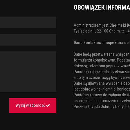
OBOWIĄZEK INFORM
Administratorem jest
Chełmski D
Tysiąclecia 1, 22-100 Chełm, tel.
4
Dane kontaktowe inspektora och
Dane będą przetwarzane wyłącznie
formularzu kontaktowym. Podstaw
dotyczą, udzielona poprzez wyraźn
Pani/Pana dane będą przetwarzane 
a po tym czasie mogą być przetw
Dane są ujawniane wyłącznie os
jest dobrowolne, niemniej koniecz
Pani/Panu prawo do żądania dost
usunięcia lub ograniczenia przetw
Wyślij wiadomość
Prezesa Urzędu Ochrony Danych 