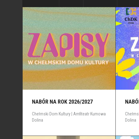
NABÓR NA ROK 2026/2027
NABÓR
Chełmski Dom Kultury | Amfiteatr Kumowa
Chełmsk
Dolina
Dolina