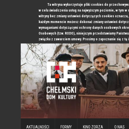
Ta witryna wykorzystuje pliki cookies do przechowyw
w celu świadczenia usług na najwyższym poziomie, w tym w
witryny bez zmiany ustawień dotyczących cookies oznacz
każdym momencie możesz dokonać zmiany ustawień dotyczą
wymaganiami dotyczącymi ochrony danych osobowych okre
Osobowych (tzw. RODO), niniejszym przedstawiamy Państwu
związku z zawarciem umowy. Prosimy o zapoznanie się z tą 
AKTUALNOŚCI
FORMY
KINO ZORZA
O NAS