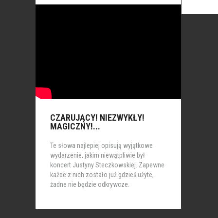
CZARUJĄCY! NIEZWYKŁY!
MAGICZNY!...
Te słowa najlepiej opisują wyjątkowe
wydarzenie, jakim niewątpliwie był
koncert Justyny Steczkowskiej. Zapewne
każde z nich zostało już gdzieś użyte,
żadne nie będzie odkrywcze.