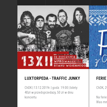
LUXTORPEDA - TRAFFIC JUNKY
FERIE
ChDK | 13.12.2019r. | godz. 19:00 | bilety:
ChDK, 29
40zł w przedsprzedaży, 50 zł w dniu
koncertu
Na feri
Was mnó