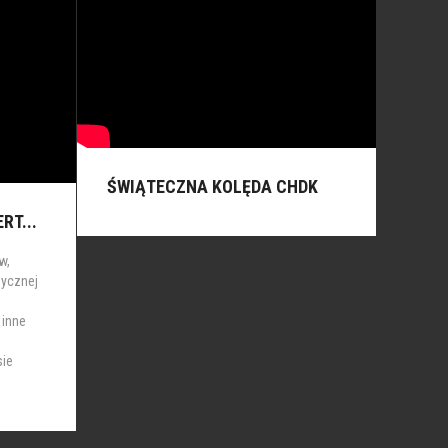
ŚWIĄTECZNA KOLĘDA CHDK
RT...
w,
zycznej
 inne
sie