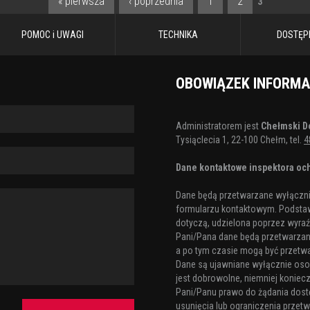
« pierwsza
‹ poprzednia
1
2
3
POMOC i UWAGI
TECHNIKA
DOSTĘP
OBOWIĄZEK INFORM
Administratorem jest
Chełmski D
Tysiąclecia 1, 22-100 Chełm, tel.
4
Dane kontaktowe inspektora och
Dane będą przetwarzane wyłącznie
formularzu kontaktowym. Podstaw
dotyczą, udzielona poprzez wyraźn
Pani/Pana dane będą przetwarzane 
a po tym czasie mogą być przetw
Dane są ujawniane wyłącznie os
jest dobrowolne, niemniej koniecz
Pani/Panu prawo do żądania dost
usunięcia lub ograniczenia przetw