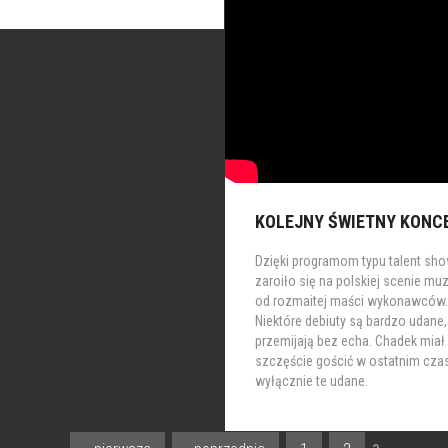
KOLEJNY ŚWIETNY KONCE
Dzięki programom typu talent sho
zaroiło się na polskiej scenie mu
od rozmaitej maści wykonawców.
Niektóre debiuty są bardzo udane,
przemijają bez echa. Chadek miał
szczęście gościć w ostatnim cza
wyłącznie te udane.