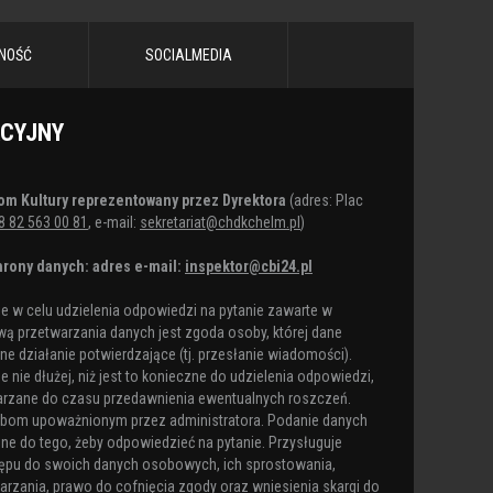
NOŚĆ
SOCIALMEDIA
ACYJNY
om Kultury reprezentowany przez Dyrektora
(adres: Plac
8 82 563 00 81
, e-mail:
sekretariat@chdkchelm.pl
)
rony danych: adres e-mail:
inspektor@cbi24.pl
 w celu udzielenia odpowiedzi na pytanie zawarte w
ą przetwarzania danych jest zgoda osoby, której dane
e działanie potwierdzające (tj. przesłanie wiadomości).
nie dłużej, niż jest to konieczne do udzielenia odpowiedzi,
arzane do czasu przedawnienia ewentualnych roszczeń.
obom upoważnionym przez administratora. Podanie danych
ne do tego, żeby odpowiedzieć na pytanie. Przysługuje
ępu do swoich danych osobowych, ich sprostowania,
arzania, prawo do cofnięcia zgody oraz wniesienia skargi do