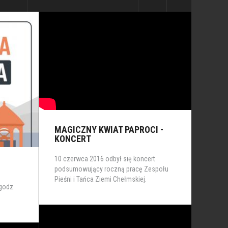
MAGICZNY KWIAT PAPROCI -
KONCERT
10 czerwca 2016 odbył się koncert
podsumowujący roczną pracę Zespołu
Pieśni i Tańca Ziemi Chełmskiej.
 godz.