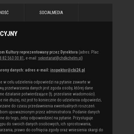
NOŚĆ
SOCIALMEDIA
ACYJNY
om Kultury reprezentowany przez Dyrektora
(adres: Plac
8 82 563 00 81
, e-mail:
sekretariat@chdkchelm.pl
)
rony danych: adres e-mail:
inspektor@cbi24.pl
 w celu udzielenia odpowiedzi na pytanie zawarte w
ą przetwarzania danych jest zgoda osoby, której dane
e działanie potwierdzające (tj. przesłanie wiadomości).
nie dłużej, niż jest to konieczne do udzielenia odpowiedzi,
arzane do czasu przedawnienia ewentualnych roszczeń.
obom upoważnionym przez administratora. Podanie danych
ne do tego, żeby odpowiedzieć na pytanie. Przysługuje
ępu do swoich danych osobowych, ich sprostowania,
arzania, prawo do cofnięcia zgody oraz wniesienia skargi do