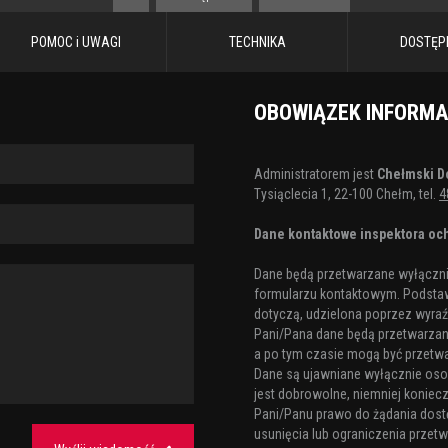
POMOC i UWAGI
TECHNIKA
DOSTĘP
OBOWIĄZEK INFORM
Administratorem jest
Chełmski D
Tysiąclecia 1, 22-100 Chełm, tel.
4
Dane kontaktowe inspektora och
Dane będą przetwarzane wyłącznie
formularzu kontaktowym. Podstaw
dotyczą, udzielona poprzez wyraźn
Pani/Pana dane będą przetwarzane 
a po tym czasie mogą być przetw
Dane są ujawniane wyłącznie os
jest dobrowolne, niemniej koniecz
Pani/Panu prawo do żądania dost
usunięcia lub ograniczenia przetw