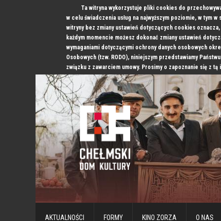
Ta witryna wykorzystuje pliki cookies do przechowyw
w celu świadczenia usług na najwyższym poziomie, w tym w
witryny bez zmiany ustawień dotyczących cookies oznacz
każdym momencie możesz dokonać zmiany ustawień dotyczą
wymaganiami dotyczącymi ochrony danych osobowych okre
Osobowych (tzw. RODO), niniejszym przedstawiamy Państwu
związku z zawarciem umowy. Prosimy o zapoznanie się z tą 
AKTUALNOŚCI
FORMY
KINO ZORZA
O NAS