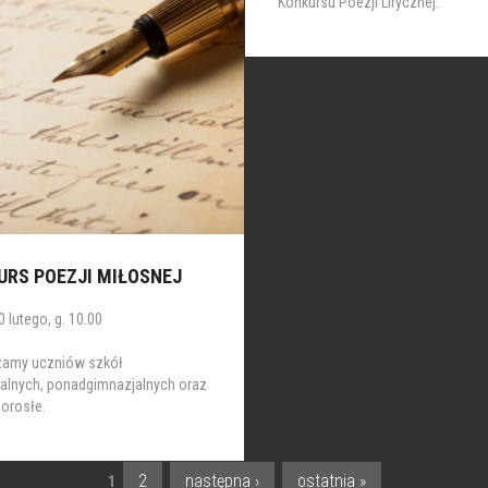
Konkursu Poezji Lirycznej.
URS POEZJI MIŁOSNEJ
 lutego, g. 10.00
zamy uczniów szkół
alnych, ponadgimnazjalnych oraz
orosłe.
2
następna ›
ostatnia »
1