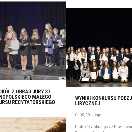
KÓŁ Z OBRAD JURY 37.
NOPOLSKIEGO MAŁEGO
WYNIKI KONKURSU POEZJ
URSU RECYTATORSKIEGO
LIRYCZNEJ
ChDK, 10 lutego
Protokół z obrad jury z Powiato