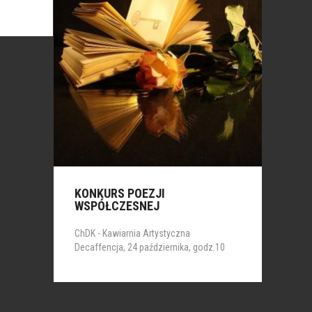
KONKURS POEZJI
WSPÓŁCZESNEJ
ChDK - Kawiarnia Artystyczna
Decaffencja, 24 października, godz.10