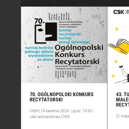
70. OGÓLNOPOLSKI KONKURS
43. T
RECYTATORSKI
MAŁE
RECY
ChDK | 24 kwietnia 2025r. | godz. 10:00 |
21 maja 
sala widowiskowa ChDK