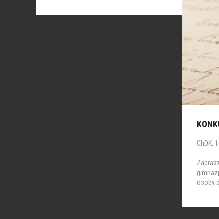
KONK
ChDK, 10
Zapras
gimnazj
osoby d