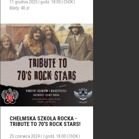
11 grudnia 2025 | godz. 18:00 | ChDK |
Bilety: 40 zł
CHEŁMSKA SZKOŁA ROCKA -
TRIBUTE TO 70'S ROCK STARS!
25 czerwca 2024 r. | godz. 18.00 | ChDK |