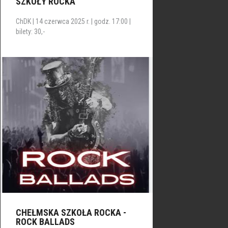
SZKOŁY ROCKA
ChDK | 14 czerwca 2025 r. | godz. 17:00 |
bilety: 30,-
CHEŁMSKA SZKOŁA ROCKA -
ROCK BALLADS