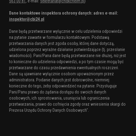
563 00 81
, e-mail:
sekretariat@chdkchelm.pl
)
Dane kontaktowe inspektora ochrony danych: adres e-mail:
inspektor@cbi24.pl
Dane będą przetwarzane wyłącznie w celu udzielenia odpowiedzi
na pytanie zawarte w formularzu kontaktowym. Podstawą
przetwarzania danych jest zgoda osoby, której dane dotyczą,
udzielona poprzez wyraźne działanie potwierdzające (tj. przesłanie
wiadomości). Pani/Pana dane będą przetwarzane nie dłużej, niż jest
to konieczne do udzielenia odpowiedzi, a po tym czasie mogą być
przetwarzane do czasu przedawnienia ewentualnych roszczeń.
Dane są ujawniane wyłącznie osobom upoważnionym przez
administratora. Podanie danych jest dobrowolne, niemniej
konieczne do tego, żeby odpowiedzieć na pytanie. Przysługuje
Pani/Panu prawo do żądania dostępu do swoich danych
osobowych, ich sprostowania, usunięcia lub ograniczenia
przetwarzania, prawo do cofnięcia zgody oraz wniesienia skargi do
Prezesa Urzędu Ochrony Danych Osobowych".