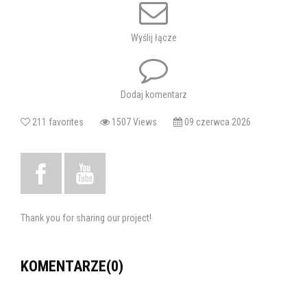
przedstawią choreografie przygotowane pod okiem instruktorów w
sezonie 2025/2026.
Widzowie zobaczą różnorodne style taneczne – od energicznego
Wyślij łącze
street dance, przez emocjonalny taniec współczesny, aż po pełne
wyobraźni i radości prezentacje najmłodszych uczestników zajęć.
Serdecznie zapraszamy do wspólnego świętowania zakończenia
Dodaj komentarz
roku tanecznego grup CHDK!
211 favorites
1507 Views
09 czerwca 2026
Instruktorzy:
Taniec Współczesny: Wojciech Kaproń
Street Dance: Robert Jamiński, Filip Kucybała
Akademia Małego Artysty: Eliza Kalman
Mała Akademia Tańca: Gabriela Sołowiej
Thank you for sharing our project!
Data rozpoczęcia: 16.06.2026 18:00
Adres: Chełm, Chełmski Dom Kultury
KOMENTARZE(0)
Tagi:
akademia małego artysty
street dance
mała akademia
tańca
taniec współczesny