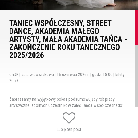
TANIEC WSPÓŁCZESNY, STREET
DANCE, AKADEMIA MAŁEGO
ARTYSTY, MAŁA AKADEMIA TAŃCA -
ZAKOŃCZENIE ROKU TANECZNEGO
2025/2026
ChDK | sala widowiskowa | 16 czerwca 2026 r. | godz. 18:00 | bilety:
20 zł
Zapraszamy na wyjątkowy pokaz podsumowujący rok pracy
artystycznej zdolnych uczestników zajęć Tańca Współczesnego:
Young Generation, New Generation, Miraż; Street Dance: Hip Chełm,
4eva Rookies, Teen Breakers, Keep It Up; Małej Akademii Tańca: Very
Young oraz Akademii Małego Artysty: AMA.
Lubię ten post
Na scenie zaprezentują się tancerze w różnym wieku, którzy