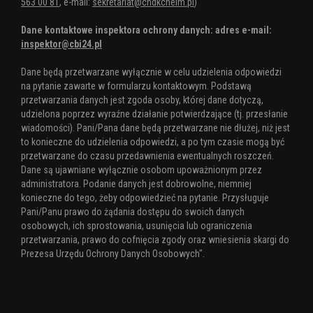
563 00 81
, e-mail:
sekretariat@chdkchelm.pl
)
Dane kontaktowe inspektora ochrony danych: adres e-mail:
inspektor@cbi24.pl
Dane będą przetwarzane wyłącznie w celu udzielenia odpowiedzi
na pytanie zawarte w formularzu kontaktowym. Podstawą
przetwarzania danych jest zgoda osoby, której dane dotyczą,
udzielona poprzez wyraźne działanie potwierdzające (tj. przesłanie
wiadomości). Pani/Pana dane będą przetwarzane nie dłużej, niż jest
to konieczne do udzielenia odpowiedzi, a po tym czasie mogą być
przetwarzane do czasu przedawnienia ewentualnych roszczeń.
Dane są ujawniane wyłącznie osobom upoważnionym przez
administratora. Podanie danych jest dobrowolne, niemniej
konieczne do tego, żeby odpowiedzieć na pytanie. Przysługuje
Pani/Panu prawo do żądania dostępu do swoich danych
osobowych, ich sprostowania, usunięcia lub ograniczenia
przetwarzania, prawo do cofnięcia zgody oraz wniesienia skargi do
Prezesa Urzędu Ochrony Danych Osobowych".