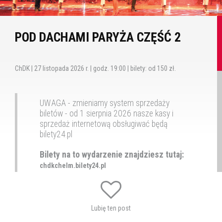
POD DACHAMI PARYŻA CZĘŚĆ 2
ChDK | 27 listopada 2026 r. | godz. 19:00 | bilety: od 150 zł.
UWAGA - zmieniamy system sprzedaży
biletów - od 1 sierpnia 2026 nasze kasy i
sprzedaż internetową obsługiwać będą
bilety24.pl
Bilety na to wydarzenie znajdziesz tutaj:
chdkchelm.bilety24.pl
Wszystkie bilety na wydarzenia Chadeku i kina
Zorza dostępne będą pod adresem
https://chdkchelm.bilety24.pl/
Lubię ten post