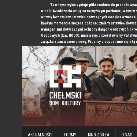
Ta witryna wykorzystuje pliki cookies do przechowyw
w celu świadczenia usług na najwyższym poziomie, w tym w
witryny bez zmiany ustawień dotyczących cookies oznacz
każdym momencie możesz dokonać zmiany ustawień dotyczą
wymaganiami dotyczącymi ochrony danych osobowych okre
Osobowych (tzw. RODO), niniejszym przedstawiamy Państwu
związku z zawarciem umowy. Prosimy o zapoznanie się z tą 
AKTUALNOŚCI
FORMY
KINO ZORZA
O NAS