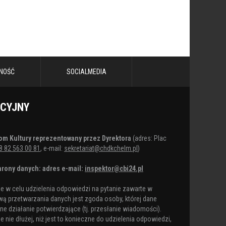
NOŚĆ
SOCIALMEDIA
ACYJNY
om Kultury reprezentowany przez Dyrektora
(adres: Plac
8 82 563 00 81
, e-mail:
sekretariat@chdkchelm.pl
)
rony danych: adres e-mail:
inspektor@cbi24.pl
 w celu udzielenia odpowiedzi na pytanie zawarte w
ą przetwarzania danych jest zgoda osoby, której dane
e działanie potwierdzające (tj. przesłanie wiadomości).
nie dłużej, niż jest to konieczne do udzielenia odpowiedzi,