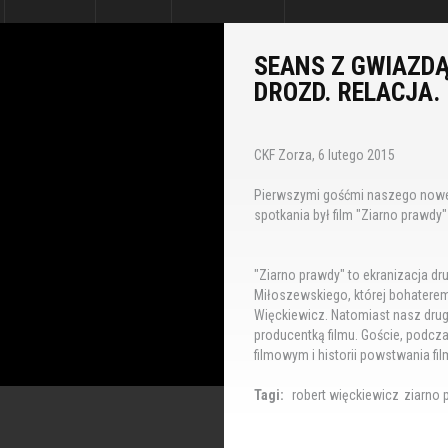
SEANS Z GWIAZDĄ
DROZD. RELACJA.
CKF Zorza, 6 lutego 2015
Pierwszymi gośćmi naszego noweg
spotkania był film "Ziarno prawdy
"Ziarno prawdy" to ekranizacja dru
Miłoszewskiego, której bohaterem j
Więckiewicz. Natomiast nasz drug
producentką filmu. Goście, podcza
filmowym i historii powstwania fil
Tagi:
robert więckiewicz
ziarno 