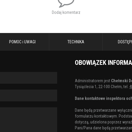
Dodaj komentarz
POMOC i UWAGI
TECHNIKA
DOSTĘP
OBOWIĄZEK INFORM
Administratorem jest
Chełmski D
Tysiąclecia 1, 22-100 Chełm, tel.
4
Dane kontaktowe inspektora och
Dane będą przetwarzane wyłącznie
formularzu kontaktowym. Podstaw
dotyczą, udzielona poprzez wyraźn
Pani/Pana dane będą przetwarzane 