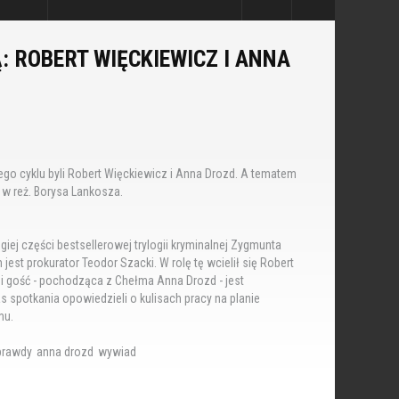
: ROBERT WIĘCKIEWICZ I ANNA
o cyklu byli Robert Więckiewicz i Anna Drozd. A tematem
" w reż. Borysa Lankosza.
giej części bestsellerowej trylogii kryminalnej Zygmunta
est prokurator Teodor Szacki. W rolę tę wcielił się Robert
i gość - pochodząca z Chełma Anna Drozd - jest
s spotkania opowiedzieli o kulisach pracy na planie
mu.
prawdy
anna drozd
wywiad