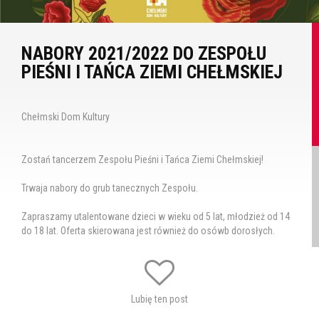
NABORY 2021/2022 DO ZESPOŁU
PIEŚNI I TAŃCA ZIEMI CHEŁMSKIEJ
Chełmski Dom Kultury
Zostań tancerzem Zespołu Pieśni i Tańca Ziemi Chełmskiej!
Trwaja nabory do grub tanecznych Zespołu.
Zapraszamy utalentowane dzieci w wieku od 5 lat, młodzież od 14
do 18 lat. Oferta skierowana jest również do osówb dorosłych.
Studiujesz?
Pracujesz?
Lubię ten post
Spędź z Nami swój wolny czas, aktywnie i efektywnie. Czekamy na