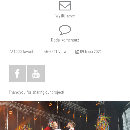
Was!!!
Wyślij łącze
Zapisy na recepcji Chełmskiego Domu Kultury.
Tagi:
Zespół Pieśni i Tańca Ziemi Chełmskiej
Dodaj komentarz
1000 favorites
6241 Views
09 lipca 2021
Thank you for sharing our project!