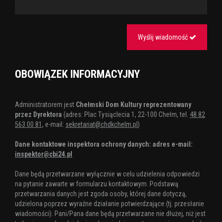
Wyślij wiadomość
OBOWIĄZEK INFORMACYJNY
Administratorem jest
Chełmski Dom Kultury reprezentowany
przez Dyrektora
(adres: Plac Tysiąclecia 1, 22-100 Chełm, tel.
48 82
563 00 81
, e-mail:
sekretariat@chdkchelm.pl
)
Dane kontaktowe inspektora ochrony danych: adres e-mail:
inspektor@cbi24.pl
Dane będą przetwarzane wyłącznie w celu udzielenia odpowiedzi
na pytanie zawarte w formularzu kontaktowym. Podstawą
przetwarzania danych jest zgoda osoby, której dane dotyczą,
udzielona poprzez wyraźne działanie potwierdzające (tj. przesłanie
wiadomości). Pani/Pana dane będą przetwarzane nie dłużej, niż jest