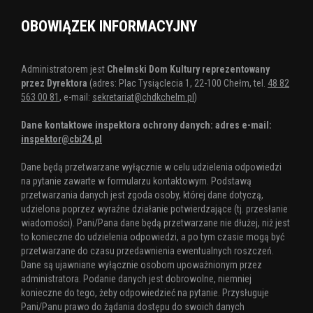
OBOWIĄZEK INFORMACYJNY
Administratorem jest
Chełmski Dom Kultury reprezentowany
przez Dyrektora
(adres: Plac Tysiąclecia 1, 22-100 Chełm, tel.
48 82
563 00 81
, e-mail:
sekretariat@chdkchelm.pl
)
Dane kontaktowe inspektora ochrony danych: adres e-mail:
inspektor@cbi24.pl
Dane będą przetwarzane wyłącznie w celu udzielenia odpowiedzi
na pytanie zawarte w formularzu kontaktowym. Podstawą
przetwarzania danych jest zgoda osoby, której dane dotyczą,
udzielona poprzez wyraźne działanie potwierdzające (tj. przesłanie
wiadomości). Pani/Pana dane będą przetwarzane nie dłużej, niż jest
to konieczne do udzielenia odpowiedzi, a po tym czasie mogą być
przetwarzane do czasu przedawnienia ewentualnych roszczeń.
Dane są ujawniane wyłącznie osobom upoważnionym przez
administratora. Podanie danych jest dobrowolne, niemniej
konieczne do tego, żeby odpowiedzieć na pytanie. Przysługuje
Pani/Panu prawo do żądania dostępu do swoich danych