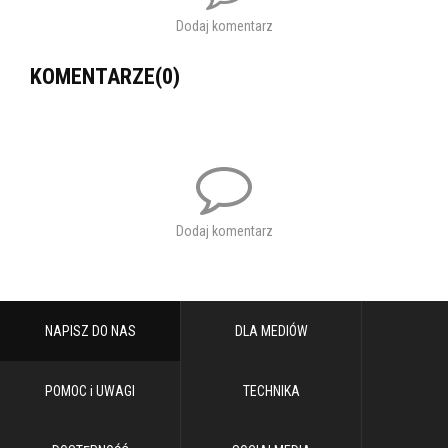
#Lubelskie
Dodaj komentarz
#WartoByćPolakiem
Tagi:
niepodległa
KOMENTARZE(0)
Dodaj komentarz
NAPISZ DO NAS
DLA MEDIÓW
POMOC i UWAGI
TECHNIKA