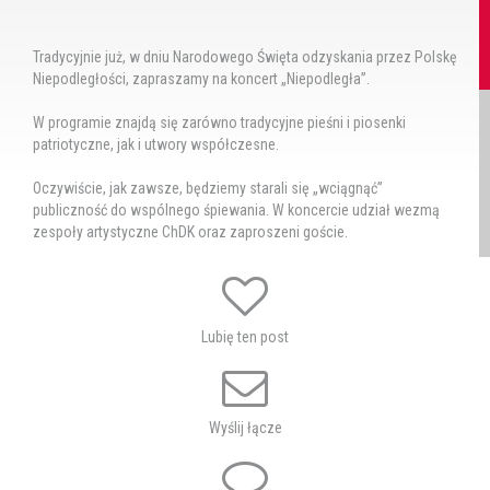
Tradycyjnie już, w dniu Narodowego Święta odzyskania przez Polskę
Niepodległości, zapraszamy na koncert „Niepodległa”.
W programie znajdą się zarówno tradycyjne pieśni i piosenki
patriotyczne, jak i utwory współczesne.
Oczywiście, jak zawsze, będziemy starali się „wciągnąć”
publiczność do wspólnego śpiewania. W koncercie udział wezmą
zespoły artystyczne ChDK oraz zaproszeni goście.
Dochód z koncertu zostanie przekazany na cele
charytatywne, wsparcie dla weteranów . Bilety/cegiełki w cenie 30 zł
do nabycia w ChDK i CKF Zorza.
Lubię ten post
"Wydarzenie „Niepodległa” – koncert pieśni i piosenek patriotycznych.
Narodowe Święto Niepodległości 11 Listopada
bierze udział w Programie „Warto być Polakiem”, którego organizatorem jest
Samorząd Województwa Lubelskiego”
Wyślij łącze
www.lubelskie.pl