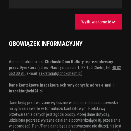
Wyślij wiadomość
OBOWIĄZEK INFORMACYJNY
Administratorem jest
Chełmski Dom Kultury reprezentowany
przez Dyrektora
(adres: Plac Tysiąclecia 1, 22-100 Chełm, tel.
48 82
563 00 81
, e-mail:
sekretariat@chdkchelm.pl
)
Dane kontaktowe inspektora ochrony danych: adres e-mail:
inspektor@cbi24.pl
Dane będą przetwarzane wyłącznie w celu udzielenia odpowiedzi
na pytanie zawarte w formularzu kontaktowym. Podstawą
przetwarzania danych jest zgoda osoby, której dane dotyczą,
udzielona poprzez wyraźne działanie potwierdzające (tj. przesłanie
wiadomości). Pani/Pana dane będą przetwarzane nie dłużej, niż jest