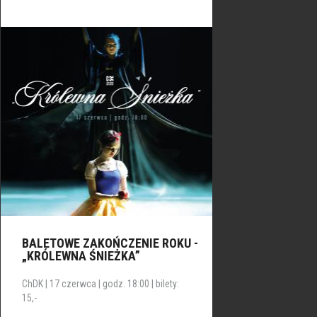
BALETOWE ZAKOŃCZENIE ROKU -
„KRÓLEWNA ŚNIEŻKA”
ChDK | 17 czerwca | godz. 18:00 | bilety:
15,-