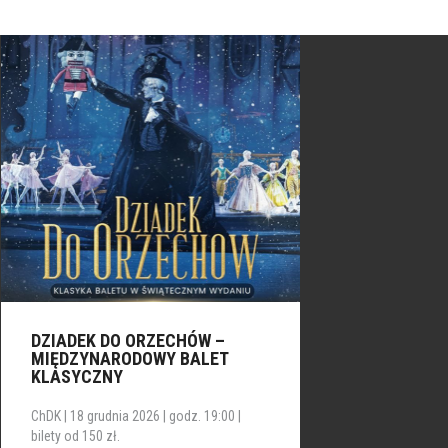
Baletowa opowieść zaczyna się od pierwszego kroku
w
Écarté
, rozwija w
Effacé
, nabiera
Gracji
i rozkwita
pełna
Pasji!
Zapraszamy wszystkich, którzy chcą rozpocząć
przygodę z tańcem klasycznym lub rozwijać
zdobyte dotychczas umiejętności.
Jak ZAPISAĆ SIĘ na zajęcia?
Kartę Zapisu można wypełnić w recepcji
Chełmskiego Domu Kultury.
-------------------------------------------------------------------
---------
KONTAKT | Organizator Grup Tanecznych
DZIADEK DO ORZECHÓW –
MIĘDZYNARODOWY BALET
KLASYCZNY
T: 502 266 397, 82 563 00 81 wew. 329
ChDK | 18 grudnia 2026 | godz. 19:00 |
bilety od 150 zł.