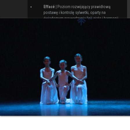
Effacé |
Poziom rozwijający prawidłową
postawę i kontrolę sylwetki, oparty na
świadomym prowadzeniu linii ciała i harmonii
ruchu.
Gracja |
Etap doskonalenia techniki, w którym
ruch nabiera lekkości, płynności i estetycznej
spójności.
Pasja |
Poziom zaawansowany,
skoncentrowany na ekspresji scenicznej,
interpretacji ruchu i artystycznym wyrazie
tańca.
W trakcie zajęć uczestnicy doskonalą koordynację,
elastyczność, świadomość ciała i muzykalność.
Szczególny nacisk kładziemy na rozwijanie
estetyki ruchu, umiejętność wyrażania emocji
poprzez taniec oraz budowanie solidnych podstaw,
które w przyszłości umożliwią dalszy rozwój w
kierunku tanecznym lub scenicznym.