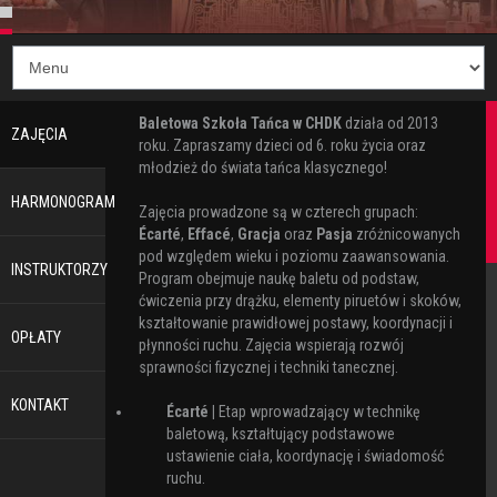
Baletowa Szkoła Tańca w CHDK
działa od 2013
ZAJĘCIA
roku. Zapraszamy dzieci od 6. roku życia oraz
młodzież do świata tańca klasycznego!
HARMONOGRAM
Zajęcia prowadzone są w czterech grupach:
Écarté
,
Effacé
,
Gracja
oraz
Pasja
zróżnicowanych
pod względem wieku i poziomu zaawansowania.
INSTRUKTORZY
Program obejmuje naukę baletu od podstaw,
ćwiczenia przy drążku, elementy piruetów i skoków,
kształtowanie prawidłowej postawy, koordynacji i
OPŁATY
płynności ruchu. Zajęcia wspierają rozwój
sprawności fizycznej i techniki tanecznej.
KONTAKT
Écarté |
Etap wprowadzający w technikę
baletową, kształtujący podstawowe
ustawienie ciała, koordynację i świadomość
ruchu.